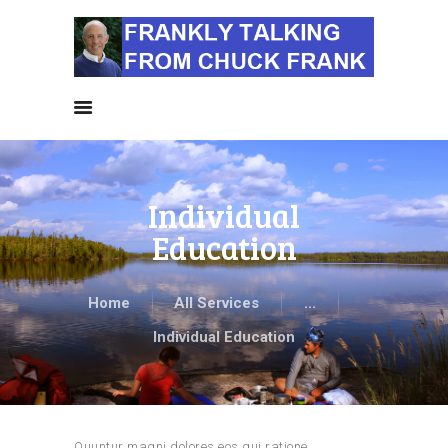
HOME
ALL NEWS
NEWS BY
CATEGORIES
SIERRA CLUB NEWS
Individual
ABOUT ME
Education
PHOTOS
TAKE ACTION
Home
All Services
...
Individual Education
Quuntur magni dolores eos qui ratione